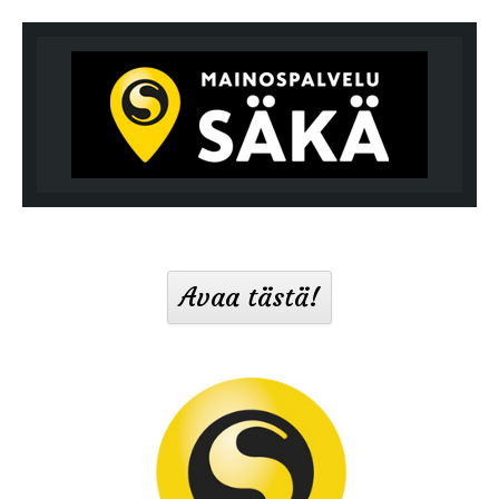
S
k
i
p
t
o
c
o
n
t
Avaa tästä!
e
n
t